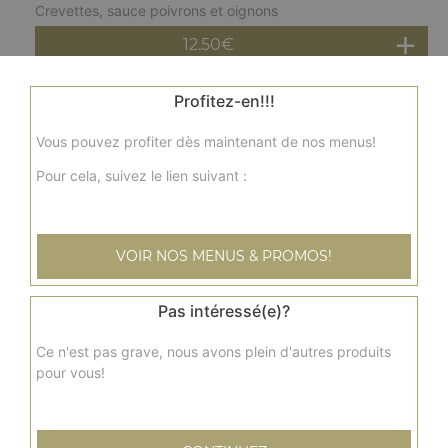
Crevettes, sauce poivrons et oignons
12.50
€
Profitez-en!!!
Crevettes curry
Curry traditionnel
Vous pouvez profiter dès maintenant de nos menus!
12.50
€
Pour cela, suivez le lien suivant :
Crevettes malai korma
Crevettes, noix de cajou, amandes, lait, crème fraîche,
VOIR NOS MENUS & PROMOS!
raisins secs, fromage
13.00
€
Pas intéressé(e)?
Ce n'est pas grave, nous avons plein d'autres produits
Gambas au curry
pour vous!
Curry traditionnel
17.50
€