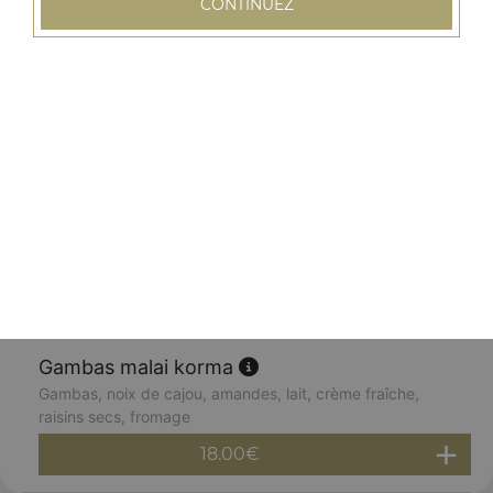
CONTINUEZ
Gambas korma
Gambas décortiquées marinées longuement dans un
bouquet d'épices, cuites au four avec sauce au curry
18.00
€
Gambas massala
Gambas décortiquées, cuites au four à la sauce
légèrement épicée
18.00
€
Gambas malai korma
Gambas, noix de cajou, amandes, lait, crème fraîche,
raisins secs, fromage
18.00
€