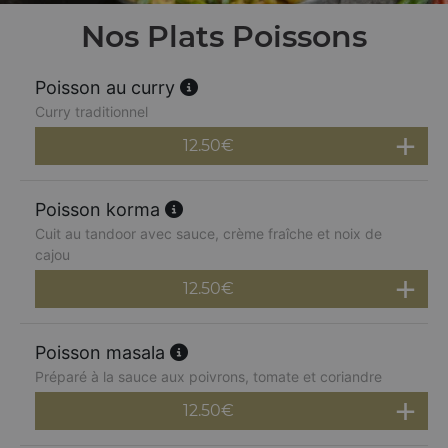
Nos Plats Poissons
Poisson au curry
Curry traditionnel
12.50
€
Poisson korma
Cuit au tandoor avec sauce, crème fraîche et noix de
cajou
12.50
€
Poisson masala
Préparé à la sauce aux poivrons, tomate et coriandre
12.50
€