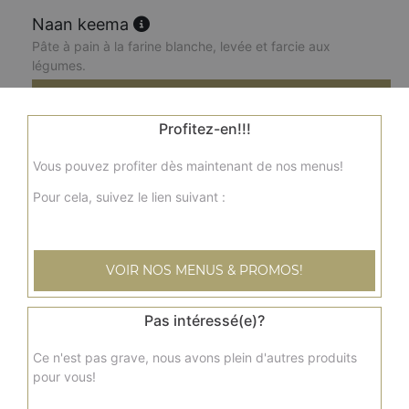
Naan keema
Pâte à pain à la farine blanche, levée et farcie aux
légumes.
3.50
€
Profitez-en!!!
Staf paratha
Vous pouvez profiter dès maintenant de nos menus!
Pâte à pain à la farine de blé complet, levée et farcie aux
légumes
Pour cela, suivez le lien suivant :
3.00
€
VOIR NOS MENUS & PROMOS!
Chapati
Pain à la farine complète.
Pas intéressé(e)?
2.00
€
Ce n'est pas grave, nous avons plein d'autres produits
pour vous!
Naan gingembre