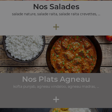
Nos Salades
salade nature, salade raïta, salade raïta crevettes, ...
+
Nos Plats Agneau
kofta punjab, agneau vindaloo, agneau madras, ...
+