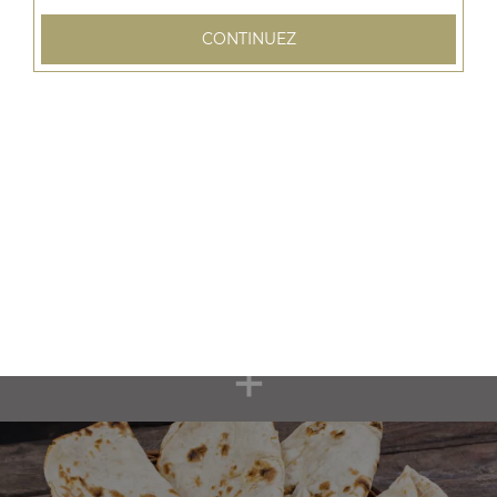
biryani poulet, biryani agneau, biryani légumes, ...
+
CONTINUEZ
Nos Riz
riz basmati, peas pullao, dal pullao, ...
+