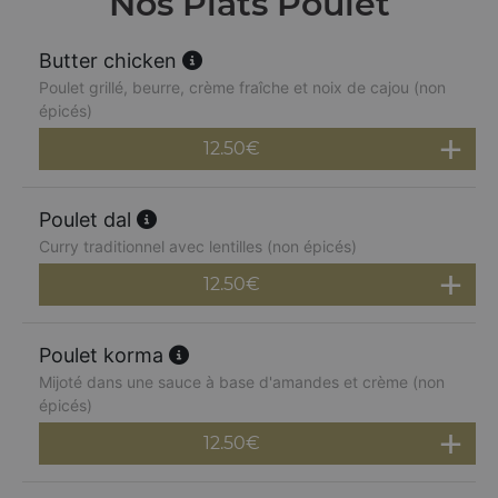
Nos Plats Poulet
Butter chicken
Poulet grillé, beurre, crème fraîche et noix de cajou (non
épicés)
12.50
€
Poulet dal
Curry traditionnel avec lentilles (non épicés)
12.50
€
Poulet korma
Mijoté dans une sauce à base d'amandes et crème (non
épicés)
12.50
€