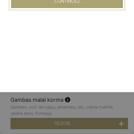
CONTINUEZ
Gambas korma
Gambas décortiquées marinées longuement dans un
bouquet d'épices, cuites au four avec sauce au curry
18.00
€
Gambas massala
Gambas décortiquées, cuites au four à la sauce
légèrement épicée
18.00
€
Gambas malai korma
Gambas, noix de cajou, amandes, lait, crème fraîche,
raisins secs, fromage
18.00
€