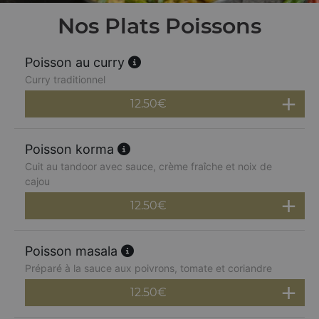
Nos Plats Poissons
Poisson au curry
Curry traditionnel
12.50
€
Poisson korma
Cuit au tandoor avec sauce, crème fraîche et noix de
cajou
12.50
€
Poisson masala
Préparé à la sauce aux poivrons, tomate et coriandre
12.50
€