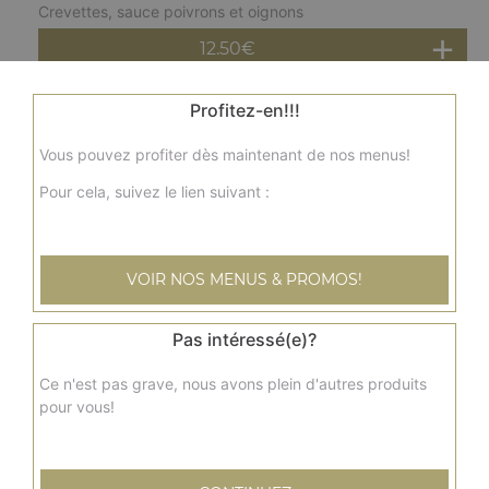
Crevettes, sauce poivrons et oignons
12.50
€
Profitez-en!!!
Crevettes curry
Curry traditionnel
Vous pouvez profiter dès maintenant de nos menus!
12.50
€
Pour cela, suivez le lien suivant :
Crevettes malai korma
Crevettes, noix de cajou, amandes, lait, crème fraîche,
VOIR NOS MENUS & PROMOS!
raisins secs, fromage
13.00
€
Pas intéressé(e)?
Ce n'est pas grave, nous avons plein d'autres produits
Gambas au curry
pour vous!
Curry traditionnel
17.50
€