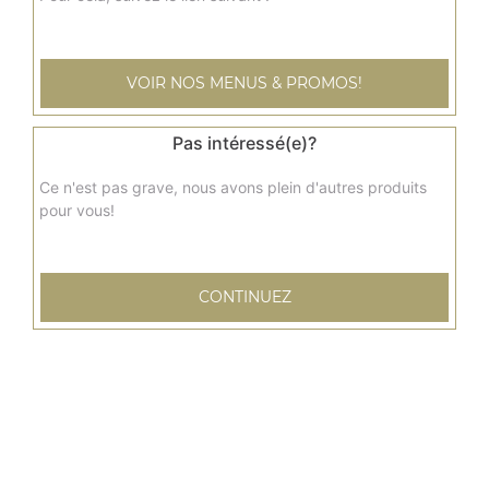
Salade aux crevettes
Salade verte, crevettes, tomates, concombre, maïs
VOIR NOS MENUS & PROMOS!
8.00
€
Pas intéressé(e)?
Ce n'est pas grave, nous avons plein d'autres produits
pour vous!
CONTINUEZ
5 Rue de la 2ème Division Blindée