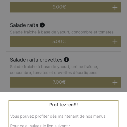
6.00
€
Salade raïta
Salade fraîche à base de yaourt, concombre et tomates
5.00
€
Salade raïta crevettes
Salade fraîche à base de yaourt, crème fraîche,
concombre, tomates et crevettes décortiquées
7.00
€
Salade poulet
Profitez-en!!!
Salade verte, tomates, poulet, sauce maison
Vous pouvez profiter dès maintenant de nos menus!
7.00
€
Pour cela, suivez le lien suivant :