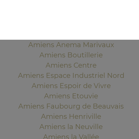
80000 Amiens
Mentions légales
QUARTIERS PROCHES
Amiens Anema Marivaux
Amiens Boutillerie
Amiens Centre
Amiens Espace Industriel Nord
Amiens Espoir de Vivre
Amiens Etouvie
Amiens Faubourg de Beauvais
Amiens Henriville
Amiens la Neuville
Amiens la Vallée