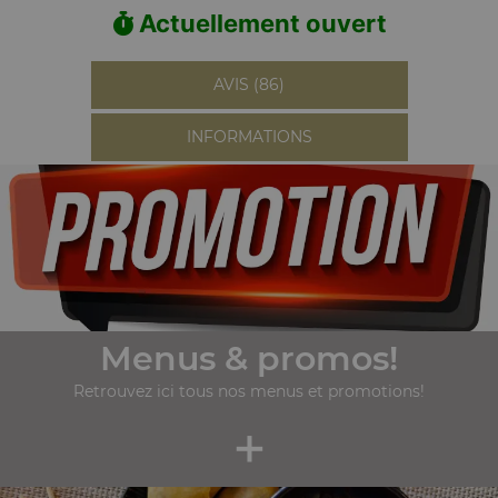
Actuellement ouvert
AVIS (86)
INFORMATIONS
Menus & promos!
Retrouvez ici tous nos menus et promotions!
+