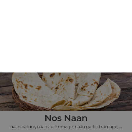
Nos Riz
riz basmati, peas pullao, dal pullao, ...
+
Nos Naan
naan nature, naan au fromage, naan garlic fromage, ...