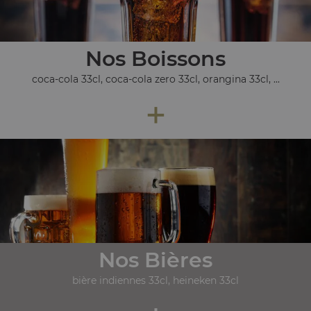
Nos Boissons
coca-cola 33cl, coca-cola zero 33cl, orangina 33cl, ...
+
Nos Bières
bière indiennes 33cl, heineken 33cl