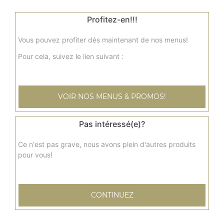
curry de pommes de terre, dal makhani, palak paneer, ...
+
Profitez-en!!!
Vous pouvez profiter dès maintenant de nos menus!
Pour cela, suivez le lien suivant :
VOIR NOS MENUS & PROMOS!
Pas intéressé(e)?
Nos Biryani
Ce n'est pas grave, nous avons plein d'autres produits
biryani poulet, biryani agneau, biryani légumes, ...
pour vous!
+
CONTINUEZ