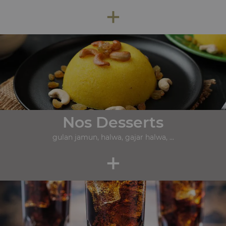
+
Nos Desserts
gulan jamun, halwa, gajar halwa, ...
+