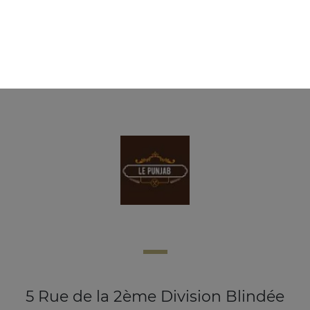
Balti godhte 2 personnes
Spécialité du chef
28.00
€
5 Rue de la 2ème Division Blindée