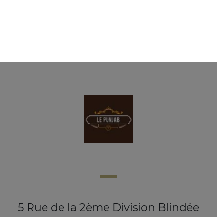
Balti godhte 2 personnes
Spécialité du chef
28.00
€
5 Rue de la 2ème Division Blindée