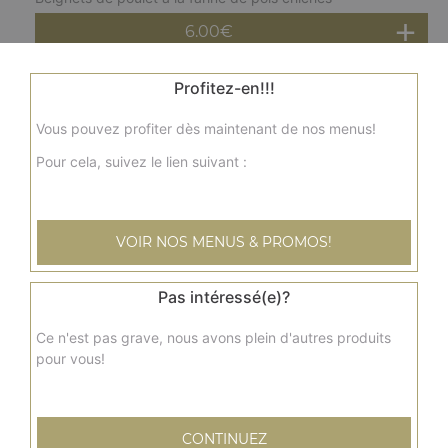
6.00
€
Profitez-en!!!
Crevettes pakora
6 beignets crevettes
Vous pouvez profiter dès maintenant de nos menus!
7.00
€
Pour cela, suivez le lien suivant :
Mix samoussa
Chaussons fourré aux légumes, viande et épices
VOIR NOS MENUS & PROMOS!
4.90
€
Pas intéressé(e)?
Mix pakora
Ce n'est pas grave, nous avons plein d'autres produits
pour vous!
Beignets d'aubergines et pommes de terre légèrement
épices
7.00
€
CONTINUEZ