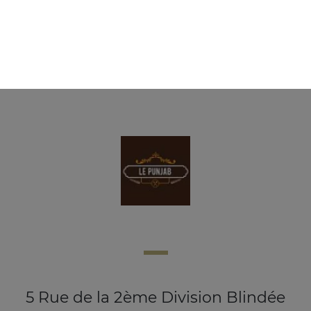
Balti godhte 2 personnes
Spécialité du chef
28.00
€
5 Rue de la 2ème Division Blindée