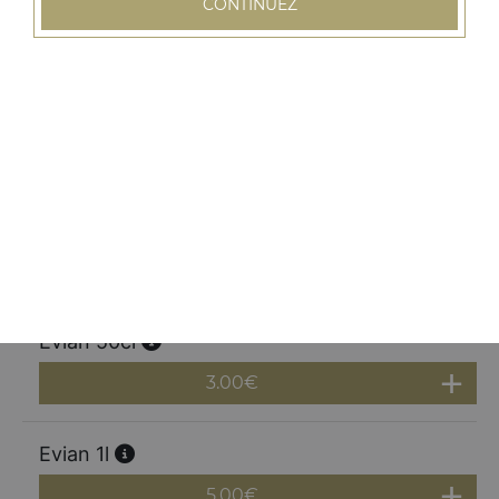
Lassi banane
CONTINUEZ
4.50
€
San pellegrino 50cl
3.00
€
San pellegrino 1l
5.00
€
Evian 50cl
3.00
€
Evian 1l
5.00
€