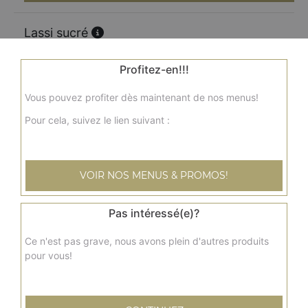
Lassi sucré
4.50
€
Profitez-en!!!
Vous pouvez profiter dès maintenant de nos menus!
Lassi Épicé
Pour cela, suivez le lien suivant :
4.50
€
Lassi rose
VOIR NOS MENUS & PROMOS!
5.00
€
Pas intéressé(e)?
Lassi mangue
Ce n'est pas grave, nous avons plein d'autres produits
pour vous!
5.00
€