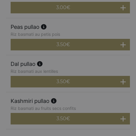
3.00
€
Peas pullao
Riz basmati au petis pois
3.50
€
Dal pullao
Riz basmati aux lentilles
3.50
€
Kashmiri pullao
Riz basmati au fruits secs confits
3.50
€