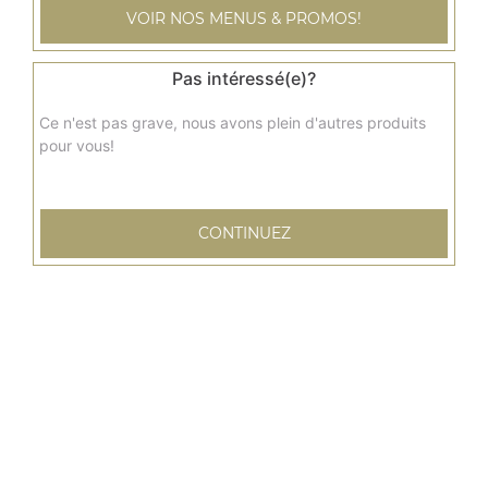
VOIR NOS MENUS & PROMOS!
Glace café 2 boules
4.00
€
Pas intéressé(e)?
Ce n'est pas grave, nous avons plein d'autres produits
Glace chocolat 2 boules
pour vous!
4.00
€
CONTINUEZ
Glace fraise 2 boules
4.00
€
Glace vanille 3 boules
5.00
€
Glace coco 3 boules