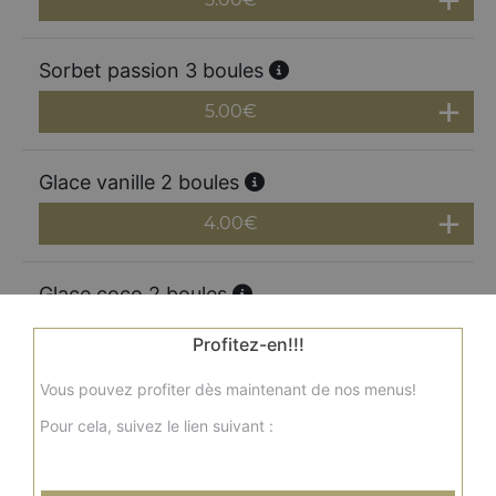
Sorbet passion 3 boules
5.00
€
Glace vanille 2 boules
4.00
€
Glace coco 2 boules
4.00
€
Profitez-en!!!
Vous pouvez profiter dès maintenant de nos menus!
Glace pistache 2 boules
Pour cela, suivez le lien suivant :
4.00
€