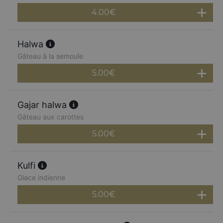
4.00
€
Halwa
Gâteau à la semoule
5.00
€
Gajar halwa
Gâteau aux carottes
5.00
€
Kulfi
Glace indienne
5.00
€