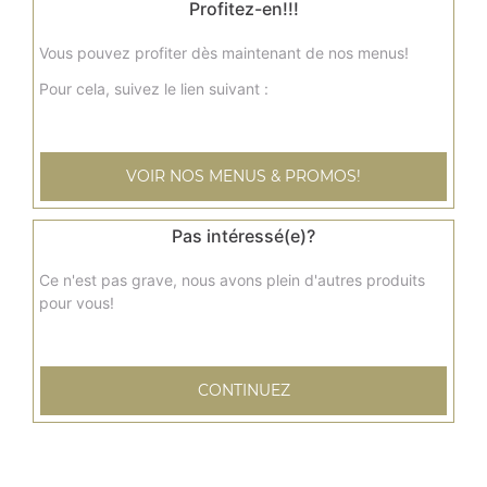
Profitez-en!!!
12.50
€
Vous pouvez profiter dès maintenant de nos menus!
Crevettes malai korma
Pour cela, suivez le lien suivant :
Crevettes, noix de cajou, amandes, lait, crème fraîche,
raisins secs, fromage
13.00
€
VOIR NOS MENUS & PROMOS!
Pas intéressé(e)?
Gambas au curry
Curry traditionnel
Ce n'est pas grave, nous avons plein d'autres produits
17.50
€
pour vous!
Gambas korma
CONTINUEZ
Gambas décortiquées marinées longuement dans un
bouquet d'épices, cuites au four avec sauce au curry
18.00
€