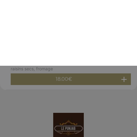
Gambas massala
Gambas décortiquées, cuites au four à la sauce
légèrement épicée
18.00
€
Gambas malai korma
Gambas, noix de cajou, amandes, lait, crème fraîche,
raisins secs, fromage
18.00
€