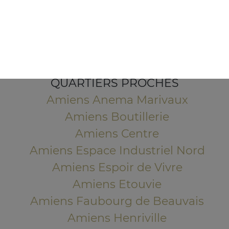
5 Rue de la 2ème Division Blindée
80000 Amiens
Mentions légales
QUARTIERS PROCHES
Amiens Anema Marivaux
Amiens Boutillerie
Amiens Centre
Amiens Espace Industriel Nord
Amiens Espoir de Vivre
Amiens Etouvie
Amiens Faubourg de Beauvais
Amiens Henriville