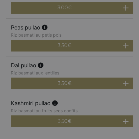
3.00
€
Peas pullao
Riz basmati au petis pois
3.50
€
Dal pullao
Riz basmati aux lentilles
3.50
€
Kashmiri pullao
Riz basmati au fruits secs confits
3.50
€