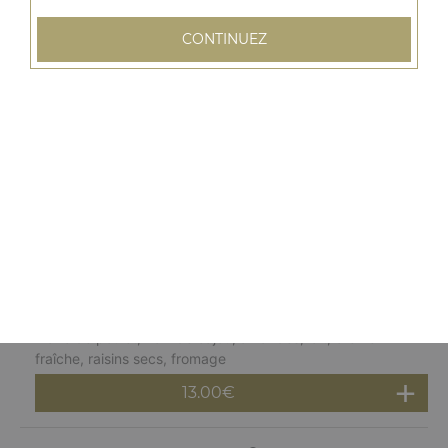
12.50
€
CONTINUEZ
Poulet baigan
Mijoté dans une sauce aubergines (non épicés)
12.50
€
Poulet tikka korma
Poulet grillé, noix de cajou, amandes, crème fraîche
13.00
€
Poulet malai korma
Blanc de poulet, noix de cajou, amandes, lait, crème
fraîche, raisins secs, fromage
13.00
€