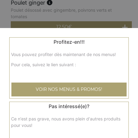
Poulet ginger
Poulet désossé avec gingembre, poivrons verts et
tomates
12.50
€
Profitez-en!!!
Poulet dopiasa
Sauce oignons et poivrons
Vous pouvez profiter dès maintenant de nos menus!
12.50
€
Pour cela, suivez le lien suivant :
Poulet épinard dal
VOIR NOS MENUS & PROMOS!
Poulet désossé aux épinards et aux lentilles
12.50
€
Pas intéressé(e)?
Ce n'est pas grave, nous avons plein d'autres produits
Poulet épinards
pour vous!
Poulet désossé aux épinards