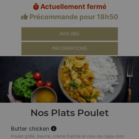
Actuellement fermé
Précommande pour 18h50
AVIS (86)
INFORMATIONS
Nos Plats Poulet
Butter chicken
Poulet grillé, beurre, crème fraîche et noix de cajou (non