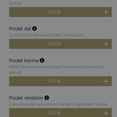
épicés)
12.50
€
Poulet dal
Curry traditionnel avec lentilles (non épicés)
12.50
€
Poulet korma
Mijoté dans une sauce à base d'amandes et crème (non
épicés)
12.50
€
Poulet vindaloo
Curry de poulet aux pommes de terre, légèrement épicés
12.50
€