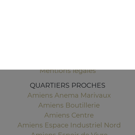
5 Rue de la 2ème Division Blindée
80000 Amiens
Mentions légales
QUARTIERS PROCHES
Amiens Anema Marivaux
Amiens Boutillerie
Amiens Centre
Amiens Espace Industriel Nord