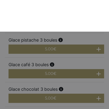
Glace coco 3 boules
5.00
€
Glace pistache 3 boules
5.00
€
Glace café 3 boules
5.00
€
Glace chocolat 3 boules
5.00
€