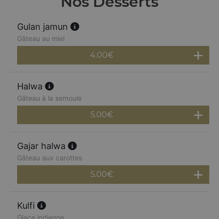
Nos Desserts
Gulan jamun
Gâteau au miel
4.00
€
Halwa
Gâteau à la semoule
5.00
€
Gajar halwa
Gâteau aux carottes
5.00
€
Kulfi
Glace indienne