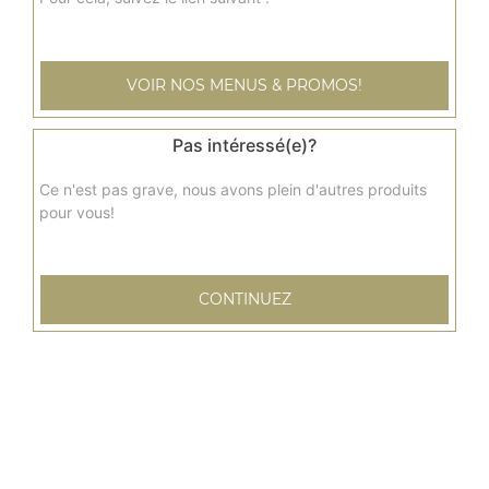
Glace pistache 2 boules
4.00
€
VOIR NOS MENUS & PROMOS!
Glace café 2 boules
Pas intéressé(e)?
4.00
€
Ce n'est pas grave, nous avons plein d'autres produits
pour vous!
Glace chocolat 2 boules
4.00
€
CONTINUEZ
Glace fraise 2 boules
4.00
€
Glace vanille 3 boules
5.00
€