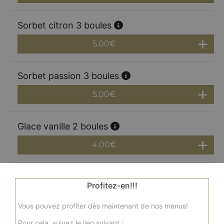
Sorbet citron 3 boules
5.00
€
Sorbet passion 3 boules
5.00
€
Glace vanille 2 boules
4.00
€
Glace coco 2 boules
Profitez-en!!!
4.00
€
Vous pouvez profiter dès maintenant de nos menus!
Pour cela, suivez le lien suivant :