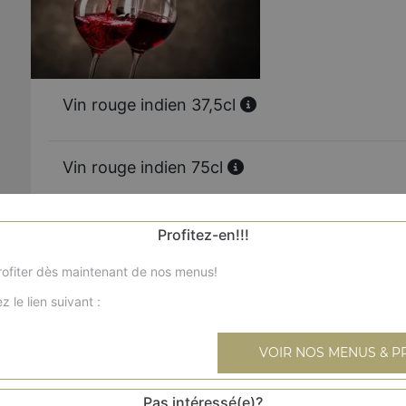
Vin rouge indien 37,5cl
Vin rouge indien 75cl
Vin rose indien 37,5cl
Profitez-en!!!
ofiter dès maintenant de nos menus!
Vin rose indien 75cl
z le lien suivant :
VOIR NOS MENUS & P
Vin rouge - borgogne 37,5cl
Pas intéressé(e)?