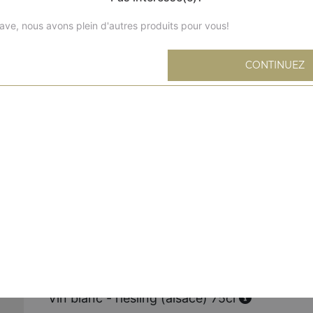
Vin rouge - borgogne 75cl
ave, nous avons plein d'autres produits pour vous!
Vin rouge - bordeaux 37,5cl
CONTINUEZ
Vin rouge - bordeaux 75cl
Vin rouge - côtes du rhone 37,5cl
Vin rouge - côtes du rhone 37,5cl
Vin blanc - riesling (alsace) 37,5cl
Vin blanc - riesling (alsace) 75cl