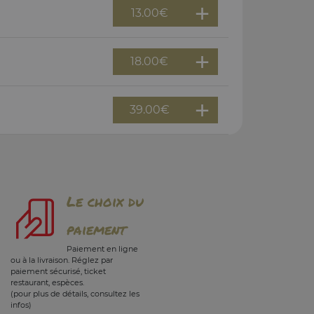
13.00
€
18.00
€
39.00
€
Le choix du
paiement
Paiement en ligne
ou à la livraison. Réglez par
paiement sécurisé, ticket
restaurant, espèces.
(pour plus de détails, consultez les
infos)