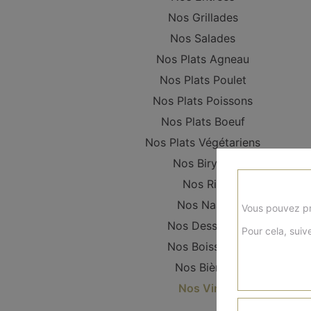
Nos Grillades
Nos Salades
Nos Plats Agneau
Nos Plats Poulet
Nos Plats Poissons
Nos Plats Boeuf
Nos Plats Végétariens
Nos Biryani
Nos Riz
Nos Naan
Vous pouvez pr
Nos Desserts
Pour cela, suive
Nos Boissons
Nos Bières
Nos Vins