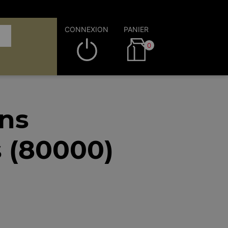
CONNEXION
PANIER
0
ins
 (80000)