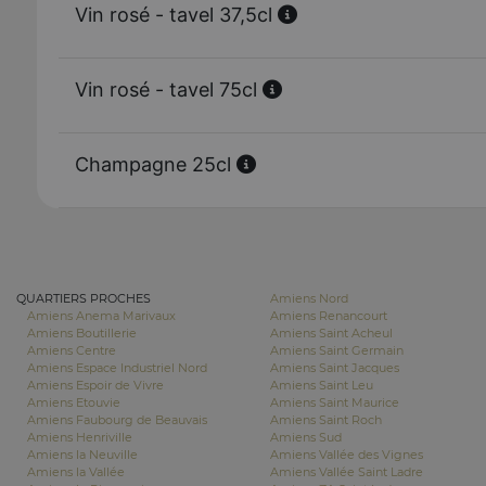
Vin rosé - tavel 37,5cl
Vin rosé - tavel 75cl
Champagne 25cl
QUARTIERS PROCHES
Amiens Nord
Amiens Anema Marivaux
Amiens Renancourt
Amiens Boutillerie
Amiens Saint Acheul
Amiens Centre
Amiens Saint Germain
Amiens Espace Industriel Nord
Amiens Saint Jacques
Amiens Espoir de Vivre
Amiens Saint Leu
Amiens Etouvie
Amiens Saint Maurice
Amiens Faubourg de Beauvais
Amiens Saint Roch
Amiens Henriville
Amiens Sud
Amiens la Neuville
Amiens Vallée des Vignes
Amiens la Vallée
Amiens Vallée Saint Ladre