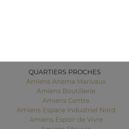
5 Rue de la 2ème Division Blindée
80000 Amiens
Mentions légales
QUARTIERS PROCHES
Amiens Anema Marivaux
Amiens Boutillerie
Amiens Centre
Amiens Espace Industriel Nord
Amiens Espoir de Vivre