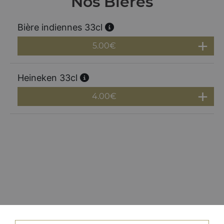
Nos Bières
Bière indiennes 33cl
5.00
€
Heineken 33cl
4.00
€