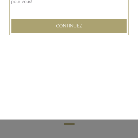
pour vous!
Mix pakora
Beignets d'aubergines et pommes de terre légèrement
CONTINUEZ
épices
7.00
€