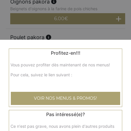
Oignons pakora
Beignets d'oignons à la farine de pois chiches
6.00
€
Poulet pakora
Beignets de poulet à la farine de pois chiches
Profitez-en!!!
6.00
€
Vous pouvez profiter dès maintenant de nos menus!
Crevettes pakora
Pour cela, suivez le lien suivant :
6 beignets crevettes
7.00
€
VOIR NOS MENUS & PROMOS!
Mix samoussa
Pas intéressé(e)?
Chaussons fourré aux légumes, viande et épices
4.90
€
Ce n'est pas grave, nous avons plein d'autres produits