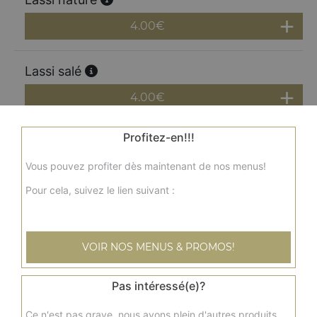
4.00
€
Lassi salé
4.00
€
Profitez-en!!!
Lassi sucré
Vous pouvez profiter dès maintenant de nos menus!
4.50
€
Pour cela, suivez le lien suivant :
Lassi Épicé
4.50
€
VOIR NOS MENUS & PROMOS!
Lassi rose
Pas intéressé(e)?
5.00
€
Ce n'est pas grave, nous avons plein d'autres produits