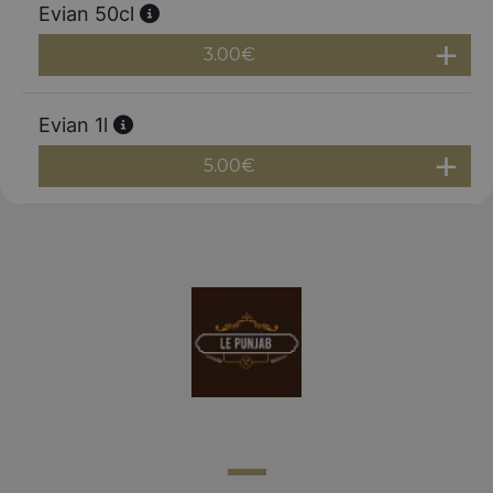
Evian 50cl
3.00
€
Evian 1l
5.00
€