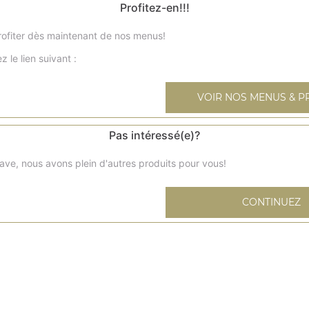
Profitez-en!!!
ofiter dès maintenant de nos menus!
z le lien suivant :
Kofta punjab
Boulettes de viande hachée au curry
VOIR NOS MENUS & P
Agneau vindaloo
Pas intéressé(e)?
Curry d'agneau
ave, nous avons plein d'autres produits pour vous!
Agneau madras
CONTINUEZ
Curry d'agneau préparé à la mode du sud de l'inde, relev
Agneau palak
Préparé avec épinards et coriandre fraîche moyennement
Agneau baingen