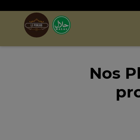
Nos P
pr