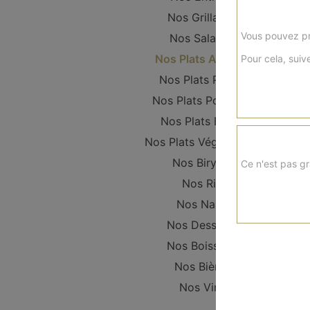
Nos Grillades
Vous pouvez pr
Nos Salades
Nos Plats Agneau
Pour cela, suive
Nos Plats Poulet
Nos Plats Poissons
Nos Plats Boeuf
Nos Plats Végétariens
Nos Biryani
Ce n'est pas gr
Nos Riz
Nos Naan
Nos Desserts
Nos Boissons
Nos Bières
Nos Vins