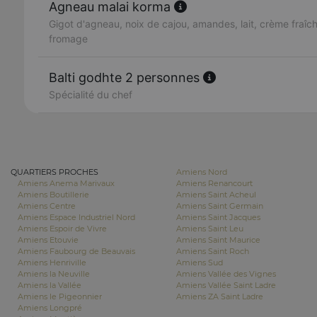
Agneau malai korma
Gigot d'agneau, noix de cajou, amandes, lait, crème fraîche
fromage
Balti godhte 2 personnes
Spécialité du chef
QUARTIERS PROCHES
Amiens Nord
Amiens Anema Marivaux
Amiens Renancourt
Amiens Boutillerie
Amiens Saint Acheul
Amiens Centre
Amiens Saint Germain
Amiens Espace Industriel Nord
Amiens Saint Jacques
Amiens Espoir de Vivre
Amiens Saint Leu
Amiens Etouvie
Amiens Saint Maurice
Amiens Faubourg de Beauvais
Amiens Saint Roch
Amiens Henriville
Amiens Sud
Amiens la Neuville
Amiens Vallée des Vignes
Amiens la Vallée
Amiens Vallée Saint Ladre
Amiens le Pigeonnier
Amiens ZA Saint Ladre
Amiens Longpré