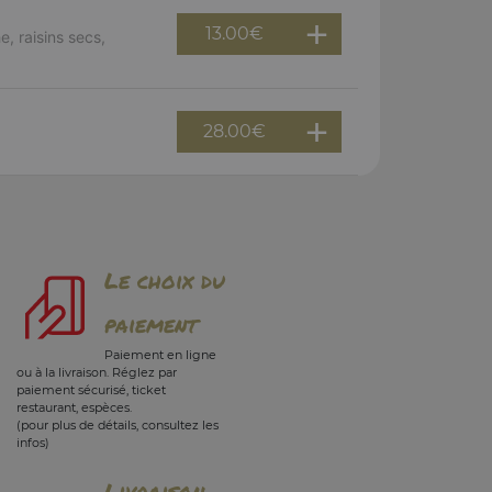
13.00
€
, raisins secs,
28.00
€
Le choix du
paiement
Paiement en ligne
ou à la livraison. Réglez par
paiement sécurisé, ticket
restaurant, espèces.
(pour plus de détails, consultez les
infos)
Livraison