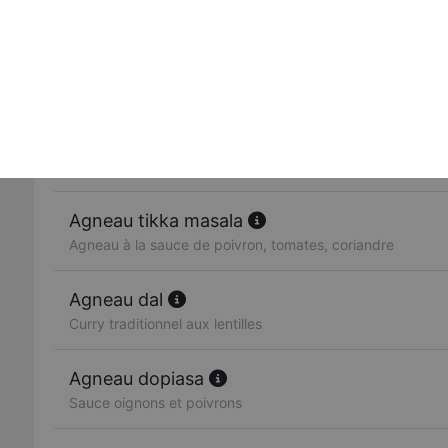
Mijoté dans une sauce aubergines (non épicés)
Agneau curry
Curry traditionel
Agneau korma
Gigot d'agneau avec amandes et noix de cajou
Agneau tikka masala
Agneau à la sauce de poivron, tomates, coriandre
Agneau dal
Curry traditionnel aux lentilles
Agneau dopiasa
Sauce oignons et poivrons