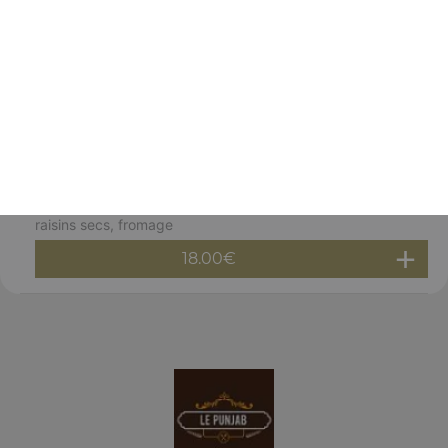
Gambas massala
Gambas décortiquées, cuites au four à la sauce
légèrement épicée
18.00
€
Gambas malai korma
Gambas, noix de cajou, amandes, lait, crème fraîche,
raisins secs, fromage
18.00
€