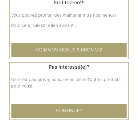
Profitez-en!!!
12.50
€
Vous pouvez profiter dès maintenant de nos menus!
Crevettes malai korma
Pour cela, suivez le lien suivant :
Crevettes, noix de cajou, amandes, lait, crème fraîche,
raisins secs, fromage
13.00
€
VOIR NOS MENUS & PROMOS!
Pas intéressé(e)?
Gambas au curry
Curry traditionnel
Ce n'est pas grave, nous avons plein d'autres produits
17.50
€
pour vous!
Gambas korma
CONTINUEZ
Gambas décortiquées marinées longuement dans un
bouquet d'épices, cuites au four avec sauce au curry
18.00
€