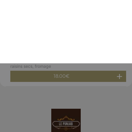
Gambas massala
Gambas décortiquées, cuites au four à la sauce
légèrement épicée
18.00
€
Gambas malai korma
Gambas, noix de cajou, amandes, lait, crème fraîche,
raisins secs, fromage
18.00
€