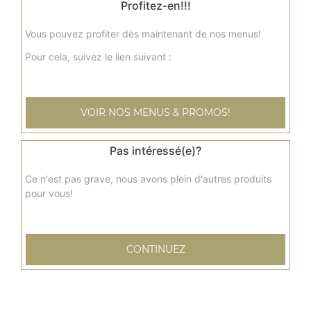
Profitez-en!!!
12.50
€
Vous pouvez profiter dès maintenant de nos menus!
Crevettes malai korma
Pour cela, suivez le lien suivant :
Crevettes, noix de cajou, amandes, lait, crème fraîche,
raisins secs, fromage
13.00
€
VOIR NOS MENUS & PROMOS!
Pas intéressé(e)?
Gambas au curry
Curry traditionnel
Ce n'est pas grave, nous avons plein d'autres produits
17.50
€
pour vous!
Gambas korma
CONTINUEZ
Gambas décortiquées marinées longuement dans un
bouquet d'épices, cuites au four avec sauce au curry
18.00
€