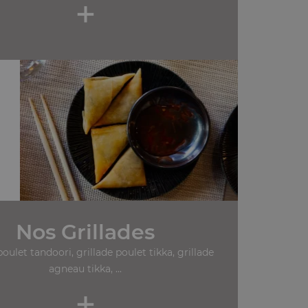
+
Nos Grillades
poulet tandoori, grillade poulet tikka, grillade
agneau tikka, ...
+