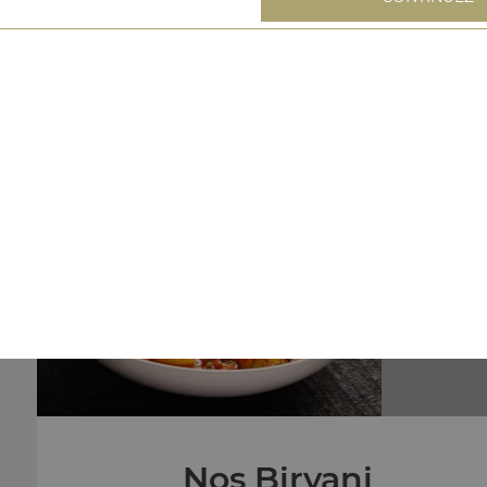
Nos Plats Boeuf
boeuf curry, boeuf dal, boeuf vindaloo, ...
+
No
curry de p
Nos Biryani