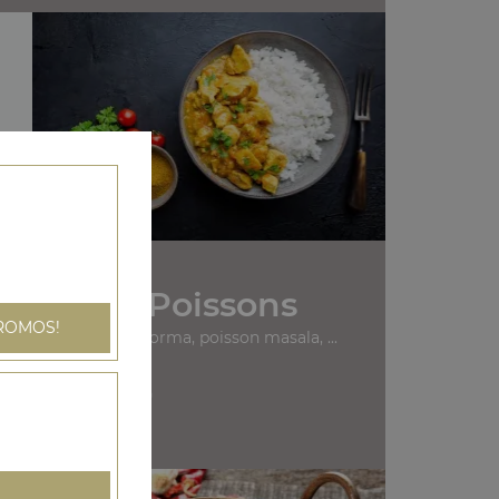
os Plats Poissons
ROMOS!
 au curry, poisson korma, poisson masala, ...
+