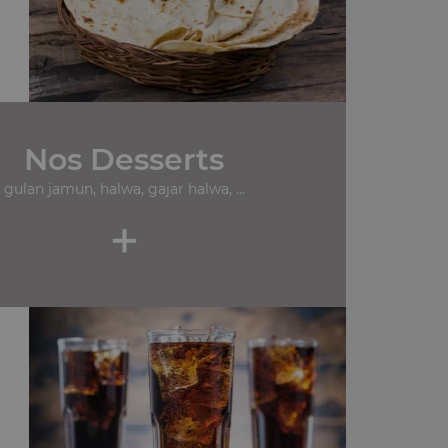
Nos Desserts
gulan jamun, halwa, gajar halwa, ...
+