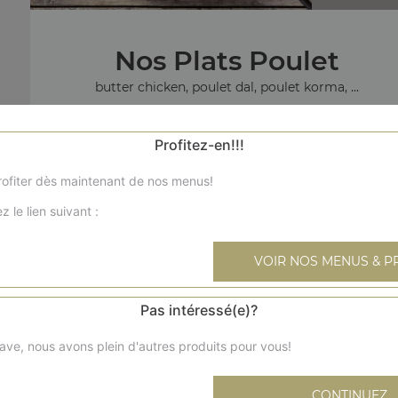
Nos Plats Poulet
butter chicken, poulet dal, poulet korma, ...
+
Profitez-en!!!
ofiter dès maintenant de nos menus!
z le lien suivant :
N
VOIR NOS MENUS & P
poisson
Pas intéressé(e)?
ave, nous avons plein d'autres produits pour vous!
CONTINUEZ