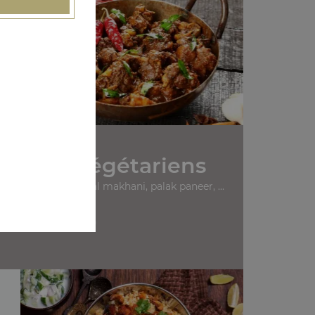
s Plats Végétariens
ommes de terre, dal makhani, palak paneer, ...
+