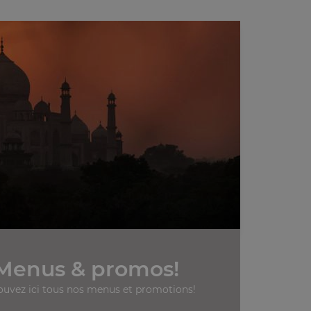
Menus & promos!
ouvez ici tous nos menus et promotions!