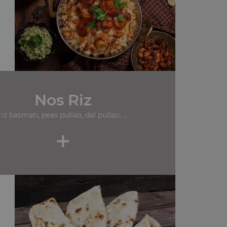
Nos Riz
riz basmati, peas pullao, dal pullao, ...
+