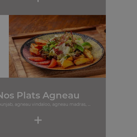
Nos Plats Agneau
punjab, agneau vindaloo, agneau madras, ...
+