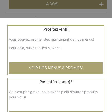
4.00
€
Lassi sucré
Profitez-en!!!
4.50
€
Vous pouvez profiter dès maintenant de nos menus!
Lassi Épicé
Pour cela, suivez le lien suivant :
4.50
€
VOIR NOS MENUS & PROMOS!
Lassi rose
5.00
€
Pas intéressé(e)?
Ce n'est pas grave, nous avons plein d'autres produits
Lassi mangue
pour vous!
5.00
€