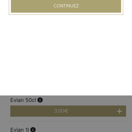
CONTINUEZ
Lassi banane
4.50
€
San pellegrino 50cl
3.00
€
San pellegrino 1l
5.00
€
Evian 50cl
3.00
€
Evian 1l