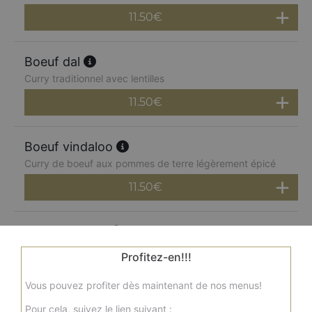
11.50
€
Boeuf dal
Curry traditionnel avec lentilles
11.50
€
Boeuf vindaloo
Curry de boeuf aux pommes de terre légèrement épicé
11.50
€
Boeuf madras
Curry de boeuf préparé à la mode du sud de l'inde,
Profitez-en!!!
relevé
Vous pouvez profiter dès maintenant de nos menus!
11.50
€
Pour cela, suivez le lien suivant :