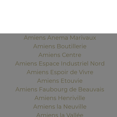
80000 Amiens
Mentions légales
QUARTIERS PROCHES
Amiens Anema Marivaux
Amiens Boutillerie
Amiens Centre
Amiens Espace Industriel Nord
Amiens Espoir de Vivre
Amiens Etouvie
Amiens Faubourg de Beauvais
Amiens Henriville
Amiens la Neuville
Amiens la Vallée