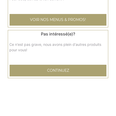
Keema matar
Agneau haché aux petits pois
VOIR NOS MENUS & PROMOS!
11.50
€
Pas intéressé(e)?
Ce n'est pas grave, nous avons plein d'autres produits
pour vous!
CONTINUEZ
5 Rue de la 2ème Division Blindée