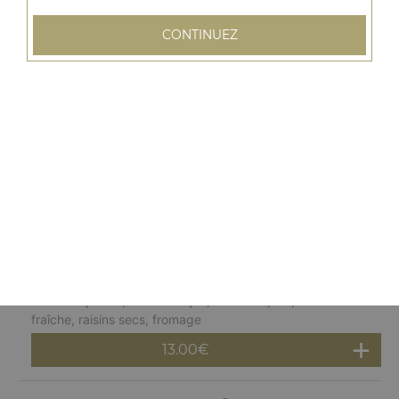
12.50
€
CONTINUEZ
Poulet baigan
Mijoté dans une sauce aubergines (non épicés)
12.50
€
Poulet tikka korma
Poulet grillé, noix de cajou, amandes, crème fraîche
13.00
€
Poulet malai korma
Blanc de poulet, noix de cajou, amandes, lait, crème
fraîche, raisins secs, fromage
13.00
€