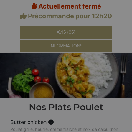
Actuellement fermé
Précommande pour 12h20
AVIS (86)
INFORMATIONS
Nos Plats Poulet
Butter chicken
Poulet grillé, beurre, crème fraîche et noix de cajou (non