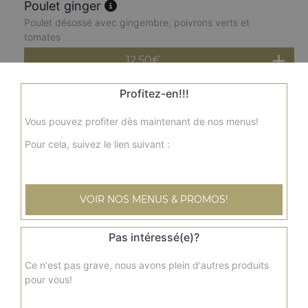
Poulet ginger
Poulet désossé avec gingembre, poivrons verts et
tomates
12.50
€
Profitez-en!!!
Poulet dopiasa
Sauce oignons et poivrons
Vous pouvez profiter dès maintenant de nos menus!
12.50
€
Pour cela, suivez le lien suivant :
Poulet épinard dal
VOIR NOS MENUS & PROMOS!
Poulet désossé aux épinards et aux lentilles
12.50
€
Pas intéressé(e)?
Ce n'est pas grave, nous avons plein d'autres produits
Poulet épinards
pour vous!
Poulet désossé aux épinards