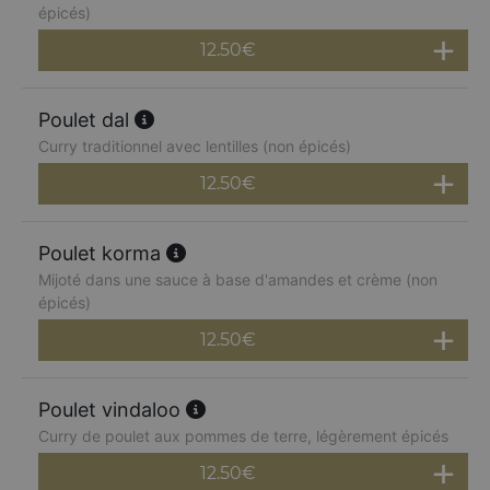
épicés)
12.50
€
Poulet dal
Curry traditionnel avec lentilles (non épicés)
12.50
€
Poulet korma
Mijoté dans une sauce à base d'amandes et crème (non
épicés)
12.50
€
Poulet vindaloo
Curry de poulet aux pommes de terre, légèrement épicés
12.50
€