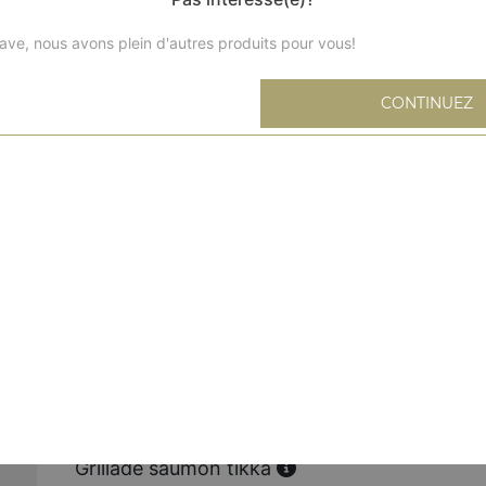
ave, nous avons plein d'autres produits pour vous!
CONTINUEZ
Grillade poulet tandoori
Cuisse de poulet mariné aux épices et grillé au tandoor
Grillade poulet tikka
Poulet désossé mariné aux épices
Grillade agneau tikka
Agneau désossé mariné aux épices
Grillade seekh kabab
Viande hachée, oignons et fines herbes
Grillade saumon tikka