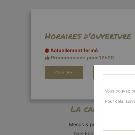
Horaires d'ouverture
Actuellement fermé
Précommande pour 12h20
AVIS (86)
INFORMATIONS
Vous pouvez pr
Pour cela, suive
La carte
Menus & promos
Nos Entrées