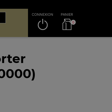
CONNEXION
PANIER
0
rter
0000)