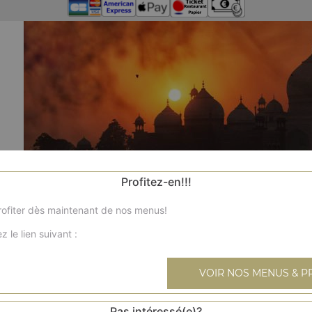
Profitez-en!!!
ofiter dès maintenant de nos menus!
z le lien suivant :
VOIR NOS MENUS & P
Pas intéressé(e)?