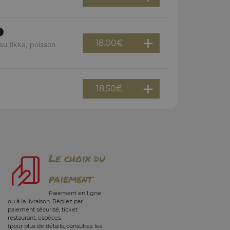
18.00
€
u tikka, poisson
18.50
€
Le choix du
paiement
Paiement en ligne
ou à la livraison. Réglez par
paiement sécurisé, ticket
restaurant, espèces.
(pour plus de détails, consultez les