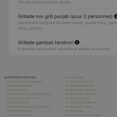
Filet de poisson mariné, épicés
Grillade mix grill punjab (pour 2 personnes)
Assortiment composé de seekh kabab, poulet tikka, agnea
tikka, gambas
Grillade gambas tandoori
6 gambas longuement marinées et grillées au tandoor
QUARTIERS PROCHES
Amiens Nord
Amiens Anema Marivaux
Amiens Renancourt
Amiens Boutillerie
Amiens Saint Acheul
Amiens Centre
Amiens Saint Germain
Amiens Espace Industriel Nord
Amiens Saint Jacques
Amiens Espoir de Vivre
Amiens Saint Leu
Amiens Etouvie
Amiens Saint Maurice
Amiens Faubourg de Beauvais
Amiens Saint Roch
Amiens Henriville
Amiens Sud
Amiens la Neuville
Amiens Vallée des Vignes