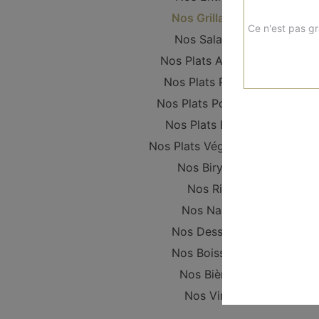
Nos Grillades
Ce n'est pas gr
Nos Salades
Nos Plats Agneau
Nos Plats Poulet
Nos Plats Poissons
Nos Plats Boeuf
Nos Plats Végétariens
Nos Biryani
Nos Riz
Nos Naan
Nos Desserts
Nos Boissons
Nos Bières
Nos Vins