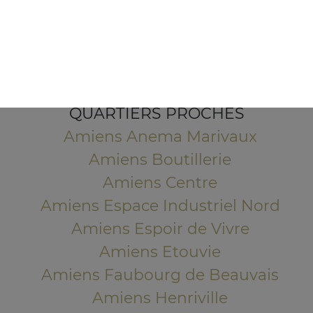
5 Rue de la 2ème Division Blindée
80000 Amiens
Mentions légales
QUARTIERS PROCHES
Amiens Anema Marivaux
Amiens Boutillerie
Amiens Centre
Amiens Espace Industriel Nord
Amiens Espoir de Vivre
Amiens Etouvie
Amiens Faubourg de Beauvais
Amiens Henriville