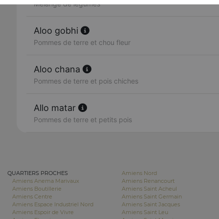
Mélange de légumes
Aloo gobhi
Pommes de terre et chou fleur
Aloo chana
Pommes de terre et pois chiches
Allo matar
Pommes de terre et petits pois
QUARTIERS PROCHES
Amiens Nord
Amiens Anema Marivaux
Amiens Renancourt
Amiens Boutillerie
Amiens Saint Acheul
Amiens Centre
Amiens Saint Germain
Amiens Espace Industriel Nord
Amiens Saint Jacques
Amiens Espoir de Vivre
Amiens Saint Leu