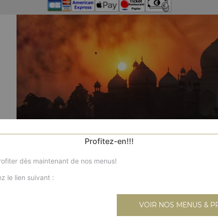
Profitez-en!!!
ofiter dès maintenant de nos menus!
z le lien suivant :
VOIR NOS MENUS & P
Nos 