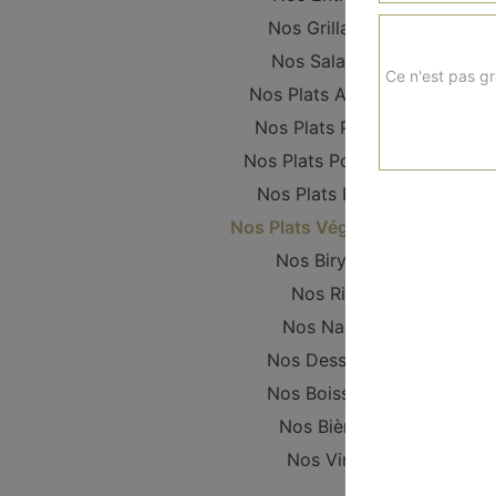
Nos Grillades
Nos Salades
Ce n'est pas gr
Nos Plats Agneau
Nos Plats Poulet
Nos Plats Poissons
Nos Plats Boeuf
Nos Plats Végétariens
Nos Biryani
Nos Riz
Nos Naan
Nos Desserts
Nos Boissons
Nos Bières
Nos Vins