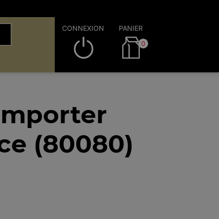
CONNEXION
PANIER
0
emporter
ce (80080)