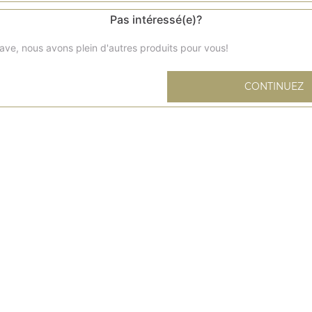
Pas intéressé(e)?
ave, nous avons plein d'autres produits pour vous!
Curry de pommes de terre
CONTINUEZ
Curry pommes de terre
Dal makhani
Lentilles pakistanaises au curry
Palak paneer
Épinards hachés au fromage maison
Baigan bartha
Caviar d'aubergines
Mix légumes