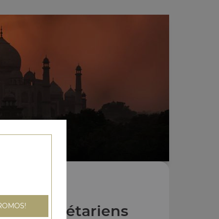
ROMOS!
Plats Végétariens