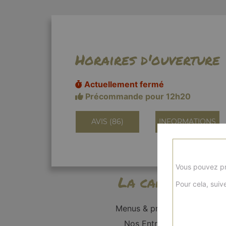
Horaires d'ouverture
Actuellement fermé
Précommande pour 12h20
AVIS (86)
INFORMATIONS
Vous pouvez pr
La carte
Pour cela, suive
Menus & promos
Nos Entrées