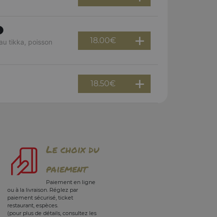
18.00
€
u tikka, poisson
18.50
€
Le choix du
paiement
Paiement en ligne
ou à la livraison. Réglez par
paiement sécurisé, ticket
restaurant, espèces.
(pour plus de détails, consultez les