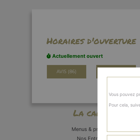
Horaires d'ouverture
Actuellement ouvert
AVIS (86)
INFORMATIONS
Vous pouvez pr
Pour cela, suive
La carte
Menus & promos
Nos Entrées