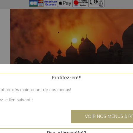
Profitez-en!!!
ofiter dès maintenant de nos menus!
z le lien suivant :
VOIR NOS MENUS & P
Pas intéressé(e)?