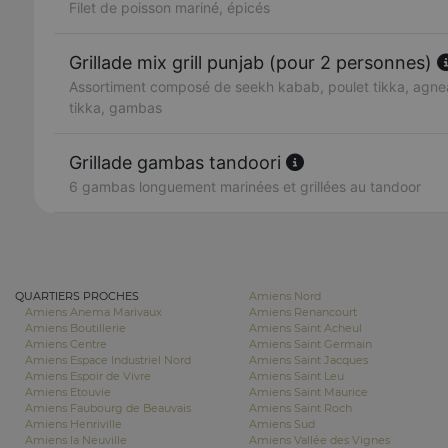
Filet de poisson mariné, épicés
Grillade mix grill punjab (pour 2 personnes)
Assortiment composé de seekh kabab, poulet tikka, agnea
tikka, gambas
Grillade gambas tandoori
6 gambas longuement marinées et grillées au tandoor
QUARTIERS PROCHES
Amiens Nord
Amiens Anema Marivaux
Amiens Renancourt
Amiens Boutillerie
Amiens Saint Acheul
Amiens Centre
Amiens Saint Germain
Amiens Espace Industriel Nord
Amiens Saint Jacques
Amiens Espoir de Vivre
Amiens Saint Leu
Amiens Etouvie
Amiens Saint Maurice
Amiens Faubourg de Beauvais
Amiens Saint Roch
Amiens Henriville
Amiens Sud
Amiens la Neuville
Amiens Vallée des Vignes