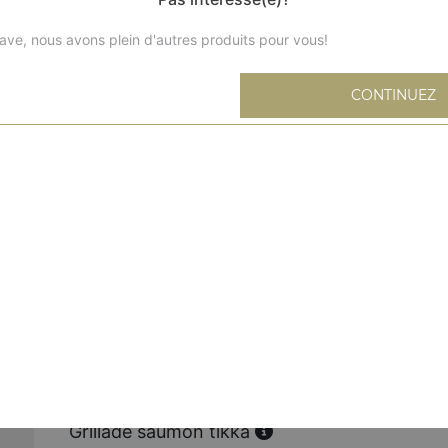
ave, nous avons plein d'autres produits pour vous!
CONTINUEZ
Grillade poulet tandoori
Cuisse de poulet mariné aux épices et grillé au tandoor
Grillade poulet tikka
Poulet désossé mariné aux épices
Grillade agneau tikka
Agneau désossé mariné aux épices
Grillade seekh kabab
Viande hachée, oignons et fines herbes
Grillade saumon tikka