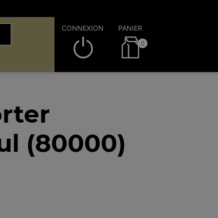
CONNEXION
PANIER
0
rter
ul (80000)