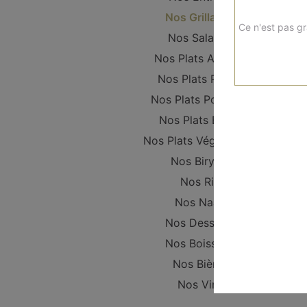
Nos Grillades
Ce n'est pas gr
Nos Salades
Nos Plats Agneau
Nos Plats Poulet
Nos Plats Poissons
Nos Plats Boeuf
Nos Plats Végétariens
Nos Biryani
Nos Riz
Nos Naan
Nos Desserts
Nos Boissons
Nos Bières
Nos Vins