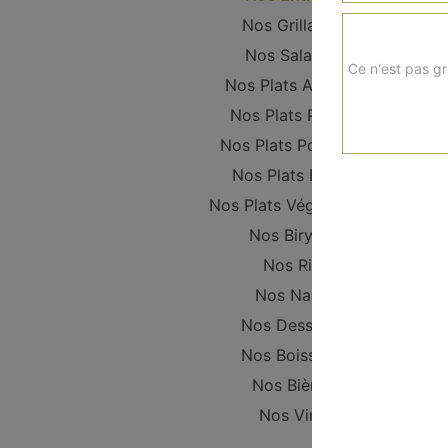
Nos Grillades
Nos Salades
Ce n'est pas gr
Nos Plats Agneau
Nos Plats Poulet
Nos Plats Poissons
Nos Plats Boeuf
Nos Plats Végétariens
Nos Biryani
Nos Riz
Nos Naan
Nos Desserts
Nos Boissons
Nos Bières
Nos Vins