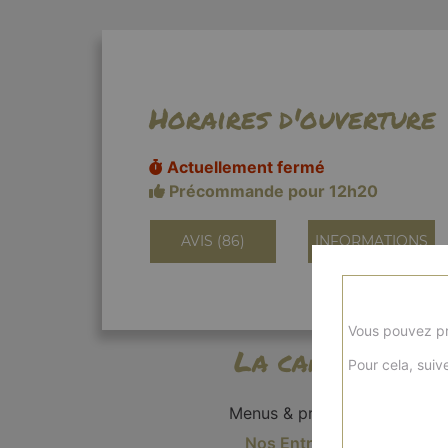
Horaires d'ouverture
Actuellement fermé
Précommande pour 12h20
AVIS (86)
INFORMATIONS
Vous pouvez pr
La carte
Pour cela, suive
Menus & promos
Nos Entrées