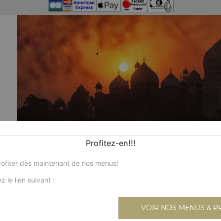
Profitez-en!!!
ofiter dès maintenant de nos menus!
z le lien suivant :
VOIR NOS MENUS & P