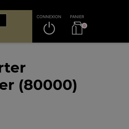
CONNEXION
PANIER
0
rter
er (80000)