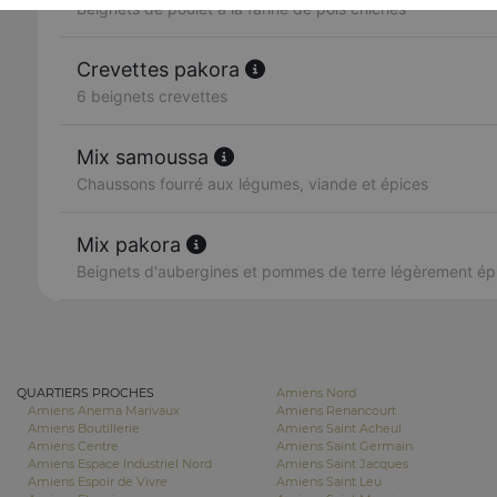
Beignets de poulet à la farine de pois chiches
Crevettes pakora
6 beignets crevettes
Mix samoussa
Chaussons fourré aux légumes, viande et épices
Mix pakora
Beignets d'aubergines et pommes de terre légèrement ép
QUARTIERS PROCHES
Amiens Nord
Amiens Anema Marivaux
Amiens Renancourt
Amiens Boutillerie
Amiens Saint Acheul
Amiens Centre
Amiens Saint Germain
Amiens Espace Industriel Nord
Amiens Saint Jacques
Amiens Espoir de Vivre
Amiens Saint Leu