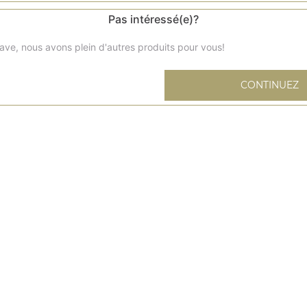
Pas intéressé(e)?
ave, nous avons plein d'autres produits pour vous!
Samoussa légumes
CONTINUEZ
Chausson fourré aux légumes et aux épices
Samoussa viande
Chausson fourré à la viande hachée et aux épices
Allo pakora
Beignets de pommes de terre à la farine de pois chiches
Oignons pakora
Beignets d'oignons à la farine de pois chiches
Poulet pakora