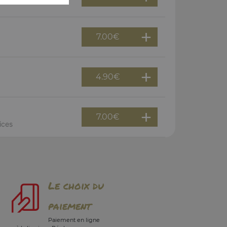
7.00
€
4.90
€
7.00
€
ices
Le choix du
paiement
Paiement en ligne