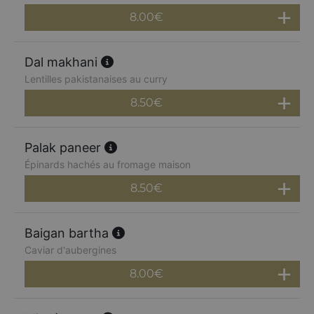
8.00
€
Dal makhani
Lentilles pakistanaises au curry
8.50
€
Palak paneer
Épinards hachés au fromage maison
8.50
€
Baigan bartha
Caviar d'aubergines
8.00
€