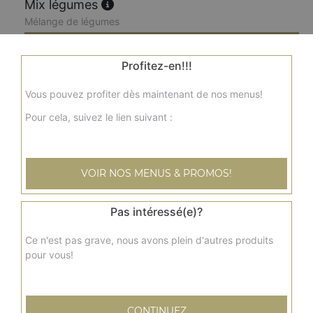
Mix légumes
Mélange de légumes
8.00
€
Profitez-en!!!
Aloo gobhi
Vous pouvez profiter dès maintenant de nos menus!
Pommes de terre et chou fleur
Pour cela, suivez le lien suivant :
8.00
€
VOIR NOS MENUS & PROMOS!
Aloo chana
Pommes de terre et pois chiches
Pas intéressé(e)?
8.00
€
Ce n'est pas grave, nous avons plein d'autres produits
pour vous!
Allo matar
Pommes de terre et petits pois
8.00
€
CONTINUEZ