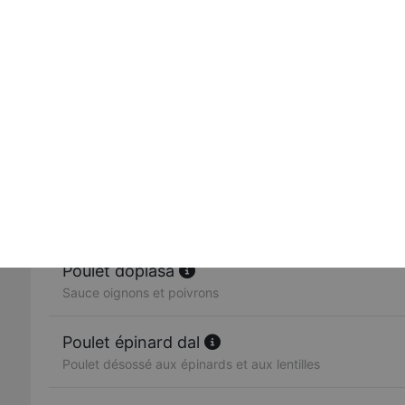
Curry traditionnel
Poulet madras
Curry de poulet préparé à la mode du sud de l'inde, relev
Poulet tikka masala
Grille au four, beurre, crème fraîche et noix de cajou (épic
Poulet ginger
Poulet désossé avec gingembre, poivrons verts et tomate
Poulet dopiasa
Sauce oignons et poivrons
Poulet épinard dal
Poulet désossé aux épinards et aux lentilles