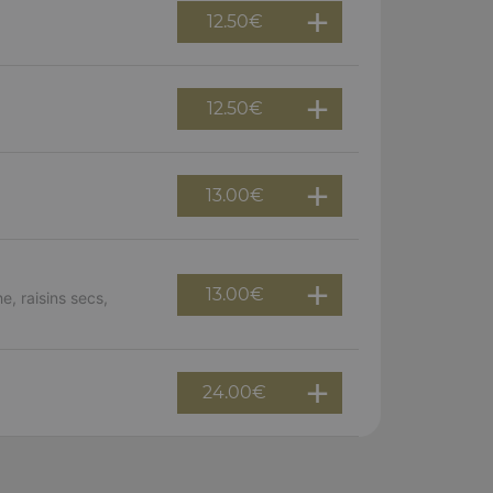
12.50
€
12.50
€
13.00
€
13.00
€
e, raisins secs,
24.00
€