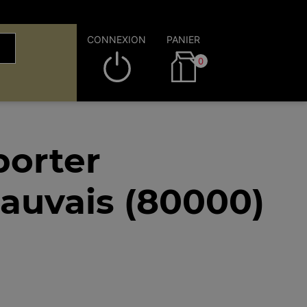
CONNEXION
PANIER
0
porter
auvais (80000)