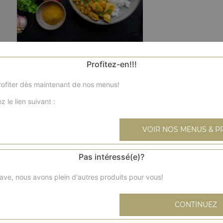
Butter chicken
Profitez-en!!!
Poulet grillé, beurre, crème fraîche et noix de cajou (non 
ofiter dès maintenant de nos menus!
Poulet dal
z le lien suivant :
Curry traditionnel avec lentilles (non épicés)
VOIR NOS MENUS & P
Poulet korma
Mijoté dans une sauce à base d'amandes et crème (non é
Pas intéressé(e)?
Poulet vindaloo
ave, nous avons plein d'autres produits pour vous!
Curry de poulet aux pommes de terre, légèrement épicés
CONTINUEZ
Poulet curry