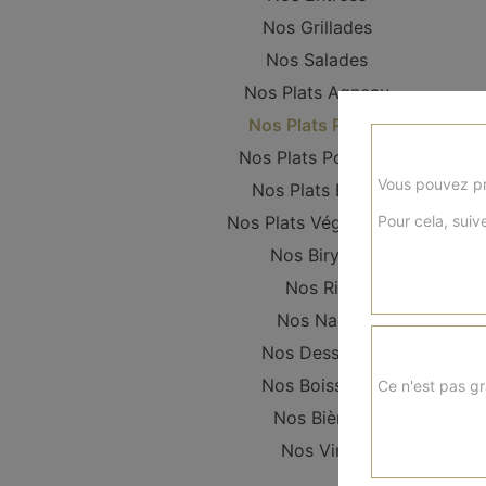
Nos Grillades
Nos Salades
Nos Plats Agneau
Nos Plats Poulet
Nos Plats Poissons
Vous pouvez pr
Nos Plats Boeuf
Pour cela, suive
Nos Plats Végétariens
Nos Biryani
Nos Riz
Nos Naan
Nos Desserts
Nos Boissons
Ce n'est pas gr
Nos Bières
Nos Vins