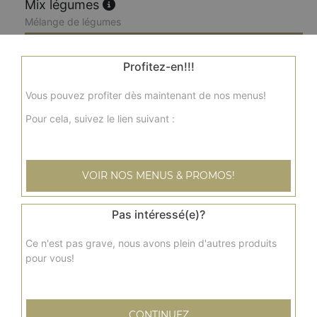
Mix légumes
Mélange de légumes
8.00
€
Profitez-en!!!
Aloo gobhi
Vous pouvez profiter dès maintenant de nos menus!
Pommes de terre et chou fleur
Pour cela, suivez le lien suivant :
8.00
€
VOIR NOS MENUS & PROMOS!
Aloo chana
Pommes de terre et pois chiches
Pas intéressé(e)?
8.00
€
Ce n'est pas grave, nous avons plein d'autres produits
pour vous!
Allo matar
Pommes de terre et petits pois
8.00
€
CONTINUEZ