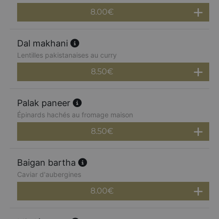
8.00
€
Dal makhani
Lentilles pakistanaises au curry
8.50
€
Palak paneer
Épinards hachés au fromage maison
8.50
€
Baigan bartha
Caviar d'aubergines
8.00
€