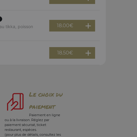
18.00
€
u tikka, poisson
18.50
€
Le choix du
paiement
Paiement en ligne
ou à la livraison. Réglez par
paiement sécurisé, ticket
restaurant, espèces.
(pour plus de détails, consultez les