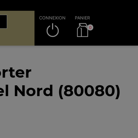
CONNEXION
PANIER
0
rter
el Nord (80080)