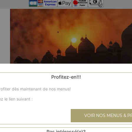
Profitez-en!!!
ofiter dès maintenant de nos menus!
z le lien suivant :
VOIR NOS MENUS & P
Pas intéressé(e)?