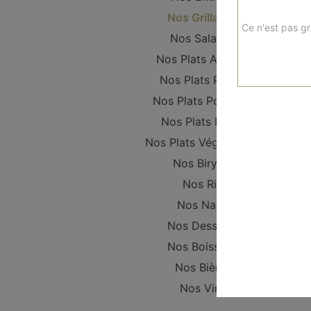
Nos Grillades
Ce n'est pas gr
Nos Salades
Nos Plats Agneau
Nos Plats Poulet
Nos Plats Poissons
Nos Plats Boeuf
Nos Plats Végétariens
Nos Biryani
Nos Riz
Nos Naan
Nos Desserts
Nos Boissons
Nos Bières
Nos Vins