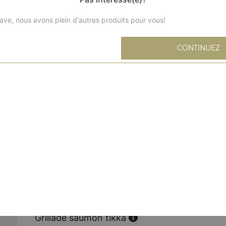
ave, nous avons plein d'autres produits pour vous!
CONTINUEZ
Grillade poulet tandoori
Cuisse de poulet mariné aux épices et grillé au tandoor
Grillade poulet tikka
Poulet désossé mariné aux épices
Grillade agneau tikka
Agneau désossé mariné aux épices
Grillade seekh kabab
Viande hachée, oignons et fines herbes
Grillade saumon tikka