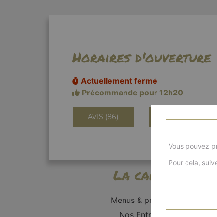
Horaires d'ouverture
Actuellement fermé
Précommande pour 12h20
AVIS (86)
INFORMATIONS
Vous pouvez pr
Pour cela, suive
La carte
Menus & promos
Nos Entrées