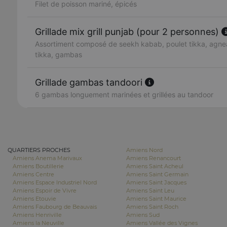
Filet de poisson mariné, épicés
Grillade mix grill punjab (pour 2 personnes)
Assortiment composé de seekh kabab, poulet tikka, agnea
tikka, gambas
Grillade gambas tandoori
6 gambas longuement marinées et grillées au tandoor
QUARTIERS PROCHES
Amiens Nord
Amiens Anema Marivaux
Amiens Renancourt
Amiens Boutillerie
Amiens Saint Acheul
Amiens Centre
Amiens Saint Germain
Amiens Espace Industriel Nord
Amiens Saint Jacques
Amiens Espoir de Vivre
Amiens Saint Leu
Amiens Etouvie
Amiens Saint Maurice
Amiens Faubourg de Beauvais
Amiens Saint Roch
Amiens Henriville
Amiens Sud
Amiens la Neuville
Amiens Vallée des Vignes