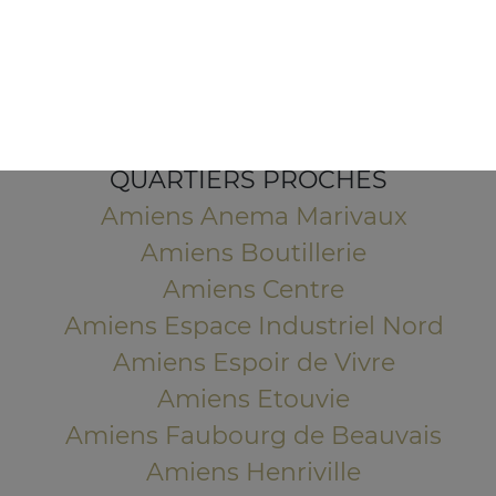
5 Rue de la 2ème Division Blindée
80000 Amiens
Mentions légales
QUARTIERS PROCHES
Amiens Anema Marivaux
Amiens Boutillerie
Amiens Centre
Amiens Espace Industriel Nord
Amiens Espoir de Vivre
Amiens Etouvie
Amiens Faubourg de Beauvais
Amiens Henriville