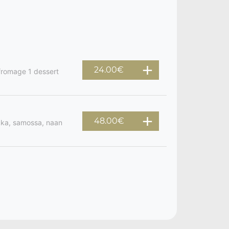
24.00€
 fromage 1 dessert
48.00€
ikka, samossa, naan